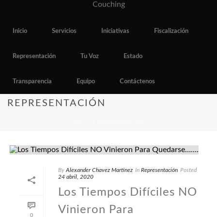
Inicio
Servicios
Iniciativas
Fiscalización
Representación
Tu Voz
Estado
Transparencia
Equipo
Contáctenos
REPRESENTACIÓN
INICIO
/
REPRESENTACIÓN
By
Alexander Chavez Martinez
In
Representación
Posted
24 abril, 2020
Los Tiempos Difíciles NO
Vinieron Para
0